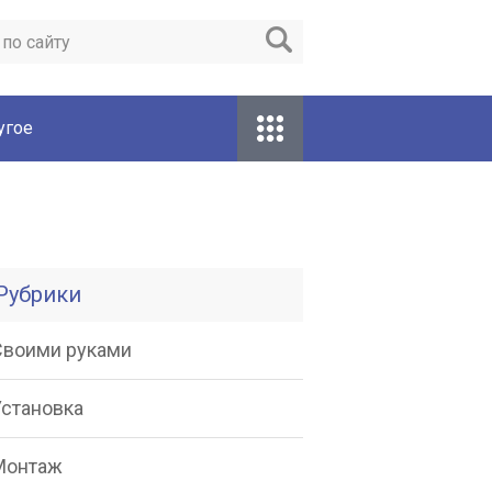
угое
Рубрики
Своими руками
Установка
Монтаж