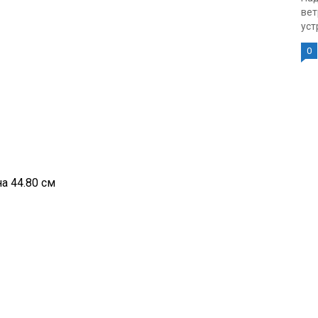
вет
уст
0
а 44.80 см