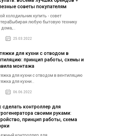
купать: восемь лучших брендов +
лезные советы покупателям
ой холодильник купить - совет
тераВыбирая любую бытовую технику
 дома,...
25.03.2022
тяжки для кухни с отводом в
нтиляцию: принцип работы, схемы и
авила монтажа
яжка для кухни с отводом в вентиляцию
яжка для кухни...
06.06.2022
к сделать контроллер для
трогенератора своими руками:
тройство, принцип работы, схема
орки
ежный контроллер для