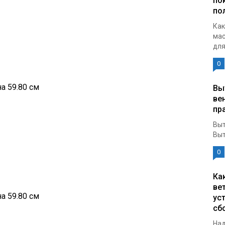
по
по
Как
мас
для
0
а 59.80 см
Вы
ве
пр
Выт
Выт
0
Ка
ве
а 59.80 см
ус
сб
Над