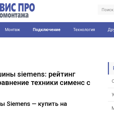
Монтаж
Подключение
Технология
Др
ины siemens: рейтинг
равнение техники сименс с
 Siemens — купить на