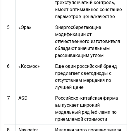
трехступенчатый контроль,
имеет оптимальное сочетание
параметров цена/качество
5
«Эра»
Энергосберегающие
модификации от
отечественного изготовителя
обладают значительным
рассеивающим углом
6
«Космос»
Еще один российский бренд
предлагает светодиоды с
отсутствием мерцания по
лучшей цене
7
ASD
Российско-китайская фирма
выпускает широкий
модельный ряд led-ламп по
приемлемой стоимости
8
Navigator
Изделия этого производителя