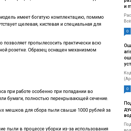
ра
и 
Рас
 модель имеет богатую комплектацию, помимо
Всё
тствует щелевая, кистевая и специальная для
0
что позволяет пропылесосить практически всю
Ош
ной розетке. Образец оснащен механизмом
ar
ош
ус
Код
(Ар
0
а при работе особенно при попадании во
или бумаги, полностью перекрывающей сечение.
По
ду
ых мешков для сбора пыли свыше 1000 рублей за
во
Под
ние пыли в процессе уборки из-за использования
вод