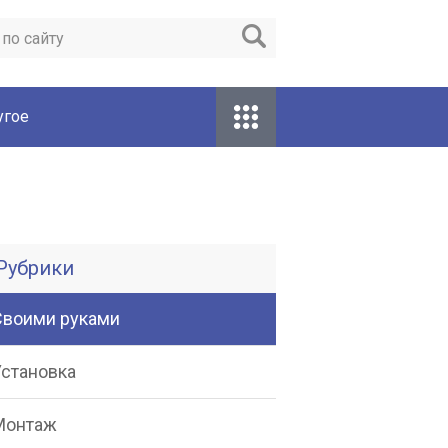
угое
Рубрики
Своими руками
Установка
Монтаж