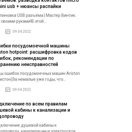
зъемов: разводка контактов micro
mini usb + нюансы распайки
пиновка USB разъёма | Мастер Винтик.
 своими руками!В этой...
09.04.2022
ибки посудомоечной машины
iston hotpoint: расшифровка кодов
ибок, рекомендации по
транению неисправностей
ы ошибок посудомоечных машин Ariston
истон)За немалые уже годы, что...
09.04.2022
дключение по всем правилам
шевой кабины к канализации и
допроводу
ключение душевой кабины к
опроводу, канализации и электросети,