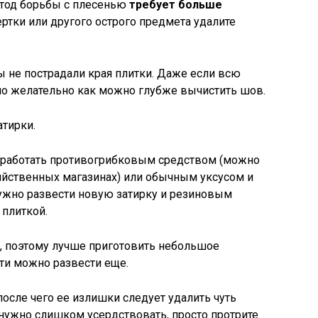
тод борьбы с плесенью
требует больше
ртки или другого острого предмета удалите
ы не пострадали края плитки. Даже если всю
авно желательно как можно глубже вычистить шов.
атирки.
бработать противогрибковым средством (можно
яйственных магазинах) или обычным уксусом и
нужно развести новую затирку и резиновым
 плиткой.
ет, поэтому лучше приготовить небольшое
ти можно развести еще.
после чего ее излишки следует удалить чуть
 нужно слишком усердствовать, просто протрите