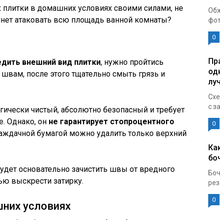
х плитки в домашних условиях своими силами, не
Обж
чнет атаковать всю площадь ванной комнаты?
фот
0
Пр
едить внешний вид плитки
, нужно пройтись
од
швам, после этого тщательно смыть грязь и
лу
Схе
с з
огически чистый, абсолютно безопасный и требует
. Однако, он
не гарантирует стопроцентного
0
наждачной бумагой можно удалить только верхний
Ка
бо
будет основательно зачистить швы от вредного
Боч
ью выскрести затирку.
рез
0
шних условиях