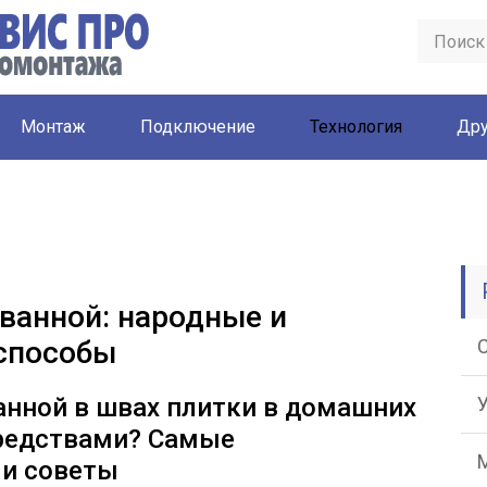
Монтаж
Подключение
Технология
Дру
 ванной: народные и
способы
ванной в швах плитки в домашних
редствами? Самые
и советы