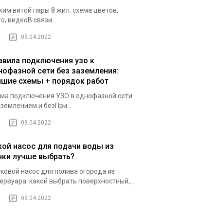
им витой пары 8 жил: схема цветов,
о, видеоВ связи...
09.04.2022
авила подключения узо к
нофазной сети без заземления:
чшие схемы + порядок работ
ма подключения УЗО в однофазной сети
аземлением и безПри...
09.04.2022
кой насос для подачи воды из
чки лучше выбрать?
ковой насос для полива огорода из
ервуара: какой выбрать поверхностный,...
09.04.2022