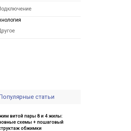
Подключение
хнология
Другое
Популярные статьи
жим витой пары 8 и 4 жилы:
новные схемы + пошаговый
структаж обжимки